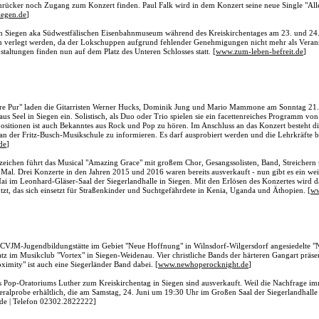
hrücker noch Zugang zum Konzert finden. Paul Falk wird in dem Konzert seine neue Single "Alle
iegen.de
]
 Siegen aka Südwestfälischen Eisenbahnmuseum während des Kreiskirchentages am 23. und 24.
n verlegt werden, da der Lokschuppen aufgrund fehlender Genehmigungen nicht mehr als Veranst
taltungen finden nun auf dem Platz des Unteren Schlosses statt. [
www.zum-leben-befreit.de
]
rre Pur" laden die Gitarristen Werner Hucks, Dominik Jung und Mario Mammone am Sonntag 21
aus Seel in Siegen ein. Solistisch, als Duo oder Trio spielen sie ein facettenreiches Programm von
sitionen ist auch Bekanntes aus Rock und Pop zu hören. Im Anschluss an das Konzert besteht di
 an der Fritz-Busch-Musikschule zu informieren. Es darf ausprobiert werden und die Lehrkräfte 
de
]
zeichen führt das Musical "Amazing Grace" mit großem Chor, Gesangssolisten, Band, Streichern 
Mal. Drei Konzerte in den Jahren 2015 und 2016 waren bereits ausverkauft - nun gibt es ein weit
i im Leonhard-Gläser-Saal der Siegerlandhalle in Siegen. Mit den Erlösen des Konzertes wird d
tzt, das sich einsetzt für Straßenkinder und Suchtgefährdete in Kenia, Uganda und Äthopien. [
ww
r CVJM-Jugendbildungstätte im Gebiet "Neue Hoffnung" in Wilnsdorf-Wilgersdorf angesiedelte
latz im Musikclub "Vortex" in Siegen-Weidenau. Vier christliche Bands der härteren Gangart präse
imity" ist auch eine Siegerländer Band dabei. [
www.newhoperocknight.de
]
 Pop-Oratoriums Luther zum Kreiskirchentag in Siegen sind ausverkauft. Weil die Nachfrage imm
eralprobe erhältlich, die am Samstag, 24. Juni um 19:30 Uhr im Großen Saal der Siegerlandhalle 
de | Telefon 02302.2822222]