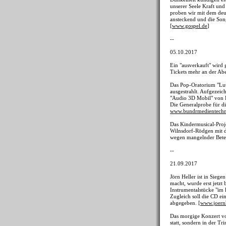
unserer Seele Kraft u
proben wir mit dem deut
ansteckend und die Song
[
www.gospel.de
]
--
05.10.2017
Ein "ausverkauft" wird 
Tickets mehr an der Abe
Das Pop-Oratorium "Lut
ausgestrahlt. Aufgezei
"Audio 3D Mobil" von B
Die Generalprobe für die
www.bundrmedientechn
Das Kindermusical-Proj
Wilnsdorf-Rödgen mit d
wegen mangelnder Betei
--
21.09.2017
Jörn Heller ist in Sieg
macht, wurde erst jetzt
Instrumentalstücke "im
Zugleich soll die CD e
abgegeben. [
www.joern
Das morgige Konzert vo
statt, sondern in der Tr