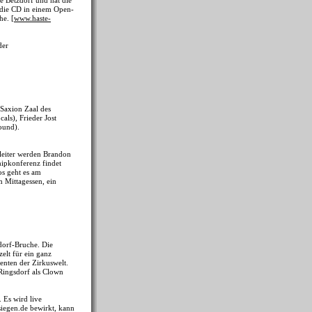
 Betzdorf und hat die
d die CD in einem Open-
he. [
www.haste-
der
Saxion Zaal des
ls), Frieder Jost
ound).
leiter werden Brandon
hipkonferenz findet
os geht es am
 Mittagessen, ein
dorf-Bruche. Die
elt für ein ganz
enten der Zirkuswelt.
 Ringsdorf als Clown
 Es wird live
siegen.de bewirkt, kann