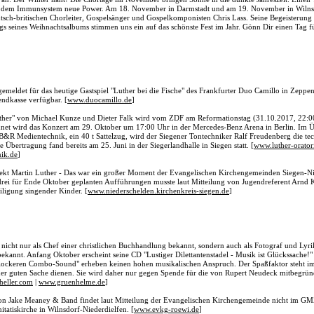
nd dem Immunsystem neue Power. Am 18. November in Darmstadt und am 19. November in Wilns
sch-britischen Chorleiter, Gospelsänger und Gospelkomponisten Chris Lass. Seine Begeisterung 
s seines Weihnachtsalbums stimmen uns ein auf das schönste Fest im Jahr. Gönn Dir einen Tag f
gemeldet für das heutige Gastspiel "Luther bei die Fische" des Frankfurter Duo Camillo in Zeppen
ndkasse verfügbar. [
www.duocamillo.de
]
her" von Michael Kunze und Dieter Falk wird vom ZDF am Reformationstag (31.10.2017, 22:00
chnet wird das Konzert am 29. Oktober um 17:00 Uhr in der Mercedes-Benz Arena in Berlin. Im
&R Medientechnik, ein 40 t Sattelzug, wird der Siegener Tontechniker Ralf Freudenberg die te
 Übertragung fand bereits am 25. Juni in der Siegerlandhalle in Siegen statt. [
www.luther-orato
ik.de
]
ekt Martin Luther - Das war ein großer Moment der Evangelischen Kirchengemeinden Siegen-N
rei für Ende Oktober geplanten Aufführungen musste laut Mitteilung von Jugendreferent Arnd 
ligung singender Kinder. [
www.niederschelden.kirchenkreis-siegen.de
]
en nicht nur als Chef einer christlichen Buchhandlung bekannt, sondern auch als Fotograf und Lyr
 bekannt. Anfang Oktober erscheint seine CD "Lustiger Dilettantenstadel - Musik ist Glückssache!
 lockeren Combo-Sound" erheben keinen hohen musikalischen Anspruch. Der Spaßfaktor steht i
iner guten Sache dienen. Sie wird daher nur gegen Spende für die von Rupert Neudeck mitbegrü
heller.com
|
www.gruenhelme.de
]
n Jake Meaney & Band findet laut Mitteilung der Evangelischen Kirchengemeinde nicht im G
initatiskirche in Wilnsdorf-Niederdielfen. [
www.evkg-roewi.de
]