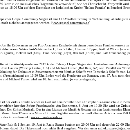
Die Live-CD wurde aufgenommen während der Jubiläumskonzerte im April 2016 in der Stadthalle
30 Jahre in ein musikalisches Programm zu verwandeln", wie der Chor schreibt. Vorgestellt wir
st ab 18:00 Uhr auf dem Kirchplatz der katholischen Kirche "Heilige Familie" in Betzdorf-Bruc
pelchor Gospel Community Siegen ist eine CD-Veröffentlichung in Vorbereitung, allerdings ist 
n noch nicht bekanntgegeben worden. [
www.gospel-community.de
]
lie Jost ihr Endexamen an der Pop-Akademie Enschede mit einem besonderen Familienkonzert im 
 dabei waren Sabine Jost-Schönnenbeck, Eva Schäfer, Johanna Klöpper, Ruthild Wilson (alle voca
rk (guitar), Helmut Jost (bass), Timo Böcking (keys), Ben Jost (drums) und Ralf Freudenberg (s
findet die Worshipkonferenz 2017 in der Calvary Chapel Siegen statt. Gastredner und Anbetungs
, Josh Gauton (Worship Central, UK) und Michael Turner (Red Rain, NZ) sein. Parallel zur Wors
 Schulung für Techniker in Zusammenarbeit mit Matthias Scheffe von Tontechnik Scheffe statt. L
ni (Fronleichnam) um 10.30 Uhr. Enden wird die Konferenz am Samstag, dem 17. Juni nach dem
 und Michael Turner wird am 18. Juni stattfinden. [
www.cc-siegen.de
]
e ist der Zirkus Rondel wieder zu Gast auf dem Schulhof der Christophorus-Grundschule in Betz
r erleben hier ihre Zirkus-Projektwoche. Am Donnerstag, 8. Juni um 19:30 Uhr wird das Zirkusz
chtet: Der Zirkus Musicalli. Das ist eine Liaison aus Musik & Gesang mit den faszinierenden Elem
d More, Haste Töne sowie Musical!Kultur. Begleitet werden die musikalischen Acts u.a. von Ralf
n des Zirkus Rondel. [
www.circus-for-kids.de
]
ieter Falk & 1 Son am 10. Juni in Radio Siegen beginnt um 20:00 Uhr und dauert bis 22:00 Uhr.
ublikum dabei. Die Tickets sind noch nicht final vergeben. Wer sich unter radiokonzerte[ätt]radio