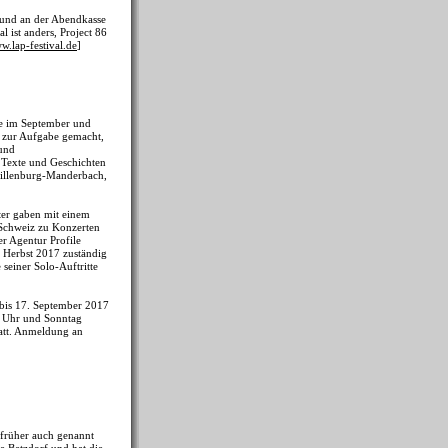
 und an der Abendkasse
 ist anders, Project 86
w.lap-festival.de
]
ke im September und
ch zur Aufgabe gemacht,
 und
 Texte und Geschichten
 Dillenburg-Manderbach,
ater gaben mit einem
Schweiz zu Konzerten
er Agentur Profile
 Herbst 2017 zuständig
 seiner Solo-Auftritte
bis 17. September 2017
0 Uhr und Sonntag
tatt. Anmeldung an
, früher auch genannt