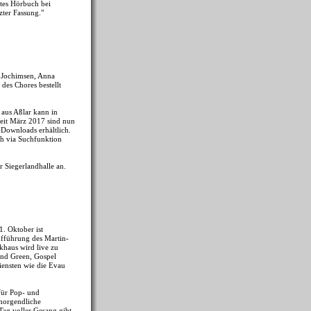
stes Hörbuch bei
zter Fassung."
 Jochimsen, Anna
des Chores bestellt
aus Aßlar kann in
Seit März 2017 sind nun
Downloads erhältlich.
ch via Suchfunktion
 Siegerlandhalle an.
. Oktober ist
ufführung des Martin-
khaus wird live zu
und Green, Gospel
iensten wie die Evau
 für Pop- und
morgendliche
Tag voller Gesang gibt