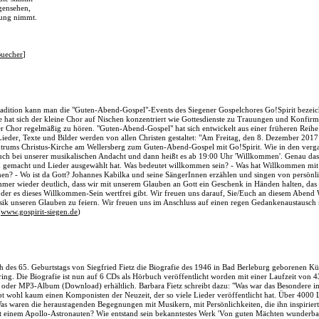
gensehen,
ung nimmt.
Buecher
]
radition kann man die "Guten-Abend-Gospel"-Events des Siegener Gospelchores Go!Spirit bezeic
 hat sich der kleine Chor auf Nischen konzentriert wie Gottesdienste zu Trauungen und Konfirm
er Chor regelmäßig zu hören. "Guten-Abend-Gospel" hat sich entwickelt aus einer früheren Reihe
eder, Texte und Bilder werden von allen Christen gestaltet: "Am Freitag, den 8. Dezember 2017 
rums Christus-Kirche am Wellersberg zum Guten-Abend-Gospel mit Go!Spirit. Wie in den verg
such bei unserer musikalischen Andacht und dann heißt es ab 19:00 Uhr 'Willkommen'. Genau das
 gemacht und Lieder ausgewählt hat. Was bedeutet willkommen sein? - Was hat Willkommen mit
? - Wo ist da Gott? Johannes Kabilka und seine SängerInnen erzählen und singen von persön
mmer wieder deutlich, dass wir mit unserem Glauben an Gott ein Geschenk in Händen halten, das
n der es dieses Willkommen-Sein wertfrei gibt. Wir freuen uns darauf, Sie/Euch an diesem Aben
ik unseren Glauben zu feiern. Wir freuen uns im Anschluss auf einen regen Gedankenaustausch 
(
www.gospirit-siegen.de
)
h des 65. Geburtstags von Siegfried Fietz die Biografie des 1946 in Bad Berleburg geborenen Küns
ing. Die Biografie ist nun auf 6 CDs als Hörbuch veröffentlicht worden mit einer Laufzeit von
k" oder MP3-Album (Download) erhältlich. Barbara Fietz schreibt dazu: "Was war das Besondere 
ibt wohl kaum einen Komponisten der Neuzeit, der so viele Lieder veröffentlicht hat. Über 4000 L
as waren die herausragenden Begegnungen mit Musikern, mit Persönlichkeiten, die ihn inspirier
it einem Apollo-Astronauten? Wie entstand sein bekanntestes Werk 'Von guten Mächten wunderbar