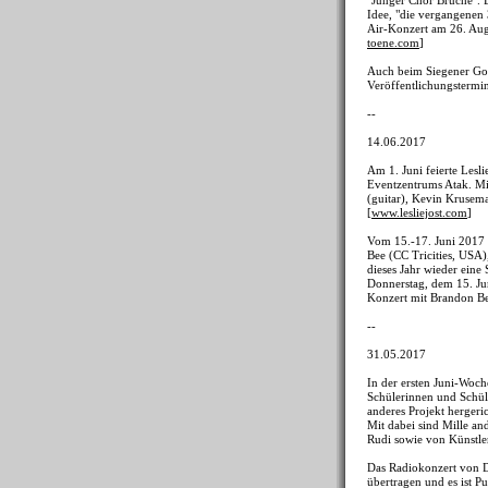
"Junger Chor Bruche". 
Idee, "die vergangenen 
Air-Konzert am 26. Augu
toene.com
]
Auch beim Siegener Gos
Veröffentlichungstermi
--
14.06.2017
Am 1. Juni feierte Les
Eventzentrums Atak. Mit
(guitar), Kevin Krusema
[
www.lesliejost.com
]
Vom 15.-17. Juni 2017 
Bee (CC Tricities, USA)
dieses Jahr wieder eine
Donnerstag, dem 15. Ju
Konzert mit Brandon Bee
--
31.05.2017
In der ersten Juni-Woch
Schülerinnen und Schüle
anderes Projekt hergeri
Mit dabei sind Mille an
Rudi sowie von Künstler
Das Radiokonzert von D
übertragen und es ist P