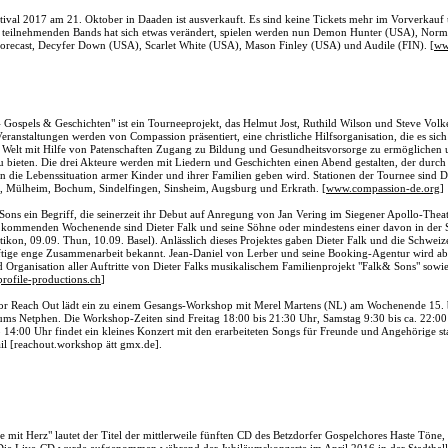
tival 2017 am 21. Oktober in Daaden ist ausverkauft. Es sind keine Tickets mehr im Vorverkauf
r teilnehmenden Bands hat sich etwas verändert, spielen werden nun Demon Hunter (USA), Normal
recast, Decyfer Down (USA), Scarlet White (USA), Mason Finley (USA) und Audile (FIN). [
ww
 Gospels & Geschichten" ist ein Tourneeprojekt, das Helmut Jost, Ruthild Wilson und Steve Vol
Veranstaltungen werden von Compassion präsentiert, eine christliche Hilfsorganisation, die es si
 Welt mit Hilfe von Patenschaften Zugang zu Bildung und Gesundheitsvorsorge zu ermöglichen
 bieten. Die drei Akteure werden mit Liedern und Geschichten einen Abend gestalten, der durch
 in die Lebenssituation armer Kinder und ihrer Familien geben wird. Stationen der Tournee sind
al, Mülheim, Bochum, Sindelfingen, Sinsheim, Augsburg und Erkrath. [
www.compassion-de.org
]
& Sons ein Begriff, die seinerzeit ihr Debut auf Anregung von Jan Vering im Siegener Apollo-The
kommenden Wochenende sind Dieter Falk und seine Söhne oder mindestens einer davon in der 
tikon, 09.09. Thun, 10.09. Basel). Anlässlich dieses Projektes gaben Dieter Falk und die Schweiz
ftige enge Zusammenarbeit bekannt. Jean-Daniel von Lerber und seine Booking-Agentur wird ab
d Organisation aller Auftritte von Dieter Falks musikalischem Familienprojekt "Falk& Sons" sowie
rofile-productions.ch
]
or Reach Out lädt ein zu einem Gesangs-Workshop mit Merel Martens (NL) am Wochenende 15. 
s Netphen. Die Workshop-Zeiten sind Freitag 18:00 bis 21:30 Uhr, Samstag 9:30 bis ca. 22:0
 14:00 Uhr findet ein kleines Konzert mit den erarbeiteten Songs für Freunde und Angehörige s
il [reachout.workshop ätt gmx.de].
ne mit Herz" lautet der Titel der mittlerweile fünften CD des Betzdorfer Gospelchores Haste Töne