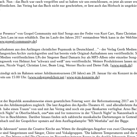
ch. Nun - das Buch war rasch vergriffen und so haben wir uns entschlossen, es jetzt als unser er
tlichen. Jan Vering hat das Buch nicht nur geschrieben, er liest auch das Hörbuch in ungekür
)
r Presence" von Gospel Community mit fünf Songs aus der Feder von Kurt Carr, Hans Christian
hris Lass ist nun erhältlich. Das im Laufe des Jahres 2017 entstandene Werk kann in der WebSite 
ww.gospel-community.de
]
Aufnahmen aus den Anfängen christlicher Popmusik in Deutschland…" - der Verlag Gerth Medien 
fangreiches Archiv zurückgreifen und hat bereits viele Original-Aufnahmen neu veröffentlicht. 
h-Medien veröffentlichten LPs der Siegener Band Damaris Joy als MP3-Alben oder einzelne Song-
ngswerk von Helmut Jost "schwarz und weiß" neu veröffentlicht. Weitere Produktionen lassen si
nn, Nicole Vogel, Christian Löer, Beate Ling, Werner Hucks und Dieter Falk. [
www.gerth.de
]
ündigt sich im Rahmen seiner Jubiläumstourneen (30 Jahre) am 28. Januar für ein Konzert in der
eits um 15:00 Uhr. [
www.oslogospelchoir.net
|
www.gcm-konzerte.de
]
st der Republik ausnahmsweise einen gesetzlichen Feiertag wert: der Reformationstag 2017 am 31
 des Jubiläumsjahres zugleich. Die laut Angaben des Apollo-Theaters 41. und allerallerletzte A
h habe einen Traum" von und mit Jan Vering sind noch ein paar Restkarten verfügbar. Arno Bac
hurch Night" in Oberfischbach, one*aim und for tomorrow in der "Church Night" in Nanzenbach 
e in Buschhütten. Darüber hinaus finden sich zahlreiche musikalische Darbietungen in Gottesd
enbach und der Gospelchor upstairs auf dem Ausflugsdampfer "MS Westfalia" auf der Bigge.
e Jahreszeit" nennt die Creative Kirche aus Witten ihr diesjähriges Angebot von zwei Chortagen
e sind Sängerinnen und Sänger, Chöre und Vokalgruppen. "Die kälteren Temperaturen und die 
 an: Der Winter naht! Die Chortage im November bringen Sonne in die dunkle Jahreszeit: Einen 