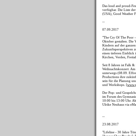
Das loud and proud-Fes
verfügbar. Die Liste de
(USA), Good Weather Fo
--
07.09.2017
"The Cry Of The Poor –
Oktober gestalten. Die 
Kindern auf der ganzen
Zukunftsperspektiven zu
einen tieferen Einblick
Kirchen, Verden, Freit
Seit 8 Jahren ist Falk 
Weihnachtskonzert. Am 
unterwegs (08.09. Effre
Productions ihre zukün
sein für die Planung un
und Workshops. [
www.p
Der Pop- und Gospelch
im Forum des Gymnasium
10:00 bis 13:00 Uhr. Ab
Ulrike Neuhaus via eMa
--
23.08.2017
"Lifeline - 30 Jahre Tö