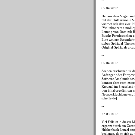
--
05.04.2017
Der aus dem Siegerland
mit der Philharmonie S
widmet sich den zwei H
"Violinkonzert a-moll 
Leitung von Dominik Bey
Buschs Paradestücken ge
Eine weitere Besonderh
sieben Spiritual-Theme
Original-Spirituals a cap
--
05.04.2017
Soeben erschienen ist
Anfänger oder Fortgesc
Software Amplitude sow
können aber auch exter
Kreuztal im Siegerland 
von inhabergeführten mi
Netzwerkfachleute eng 
scheffe.de
]
--
22.03.2017
Viel Falk ist in diesen
ergänzt durch ein Zusat
Hilchenbach-Lützel ang
bedienen, da er sich zu