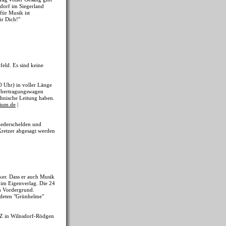
dorf im Siegerland
für Musik ist
ür Dich!"
feld. Es sind keine
 Uhr) in voller Länge
 Übertragungswagen
chnische Leitung haben.
rium.de
|
iederschelden und
Kretzer abgesagt werden
iker. Dass er auch Musik
" im Eigenverlag. Die 24
m Vordergrund.
ndeten "Grünhelme"
MZ in Wilnsdorf-Rödgen