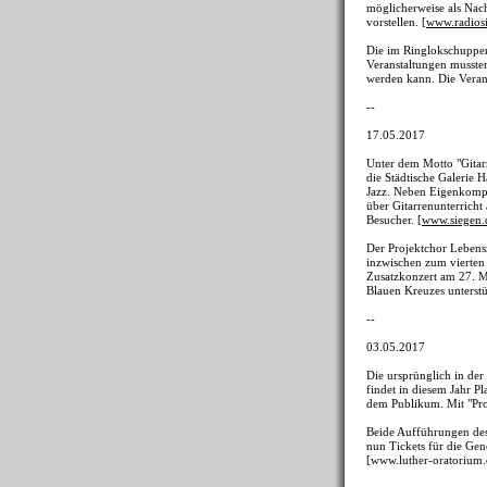
möglicherweise als Nac
vorstellen. [
www.radios
Die im Ringlokschuppen
Veranstaltungen musste
werden kann. Die Verans
--
17.05.2017
Unter dem Motto "Gita
die Städtische Galerie H
Jazz. Neben Eigenkompo
über Gitarrenunterricht
Besucher. [
www.siegen.
Der Projektchor Lebens
inzwischen zum vierten 
Zusatzkonzert am 27. Ma
Blauen Kreuzes unterstü
--
03.05.2017
Die ursprünglich in de
findet in diesem Jahr P
dem Publikum. Mit "Prox
Beide Aufführungen des
nun Tickets für die Gen
[www.luther-oratorium.