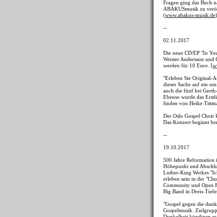
Fragen ging das Buch na
ABAKUSmusik zu veröffen
(
www.abakus-musik.de
--
02.11.2017
Die neue CD/EP "In You
Weister Andersson und C
werden für 10 Euro. [
w
"Erleben Sie Original-
dieser Sache auf ein um
auch die fünf bei Gert
Ebenso wurde das Erstli
finden von Heike Tittma
Der Oslo Gospel Choir k
Das Konzert beginnt ber
--
19.10.2017
500 Jahre Reformation i
Höhepunkt und Abschluss
Luther-King Werkes "Ic
erleben sein in der "C
Community und Open Fiv
Big Band in Dreis-Tief
"Gospel gegen die dunkl
Gospelmusik. Zielgrupp
Dunkelheit kündigen es