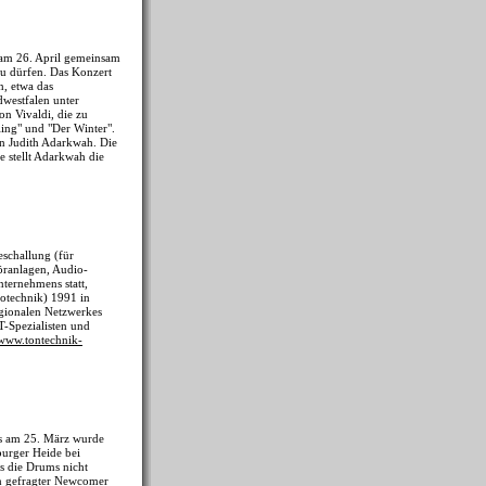
 am 26. April gemeinsam
zu dürfen. Das Konzert
, etwa das
dwestfalen unter
on Vivaldi, die zu
ling" und "Der Winter".
in Judith Adarkwah. Die
 stellt Adarkwah die
schallung (für
öranlagen, Audio-
ternehmens statt,
otechnik) 1991 in
egionalen Netzwerkes
T-Spezialisten und
www.tontechnik-
ons am 25. März wurde
burger Heide bei
s die Drums nicht
en gefragter Newcomer