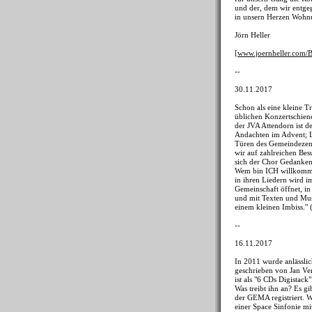
und der, dem wir entge
in unsern Herzen Wohn
Jörn Heller
[
www.joernheller.com/
--
30.11.2017
Schon als eine kleine T
üblichen Konzertschiene
der JVA Attendorn ist d
Andachten im Advent; Li
Türen des Gemeindezent
wir auf zahlreichen Be
sich der Chor Gedanken
Wem bin ICH willkommen
in ihren Liedern wird i
Gemeinschaft öffnet, i
und mit Texten und Mus
einem kleinen Imbiss." 
--
16.11.2017
In 2011 wurde anlässlic
geschrieben von Jan Ver
ist als "6 CDs Digistac
Was treibt ihn an? Es g
der GEMA registriert. W
einer Space Sinfonie m