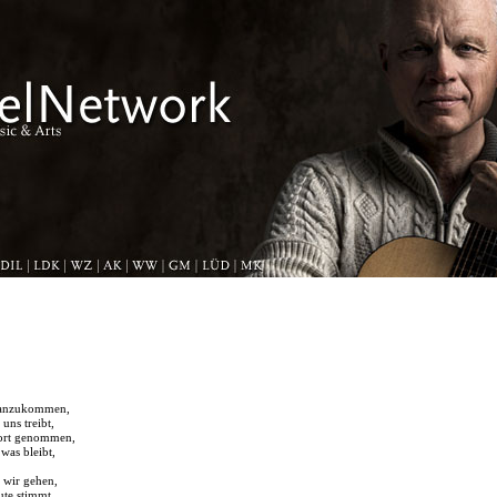
 anzukommen,
uns treibt,
Wort genommen,
 was bleibt,
 wir gehen,
ute stimmt