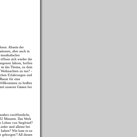
hnen. Abseits der
ationen, aber auch in
 musikalischer
öffnen sich wieder die
angenen Jahren, hoffen
 ist das Thema, zu dem
 Weihnachten zu tun? -
lichen Erfahrungen und
 Raum für eine
d Willkommen zu heißen
mit unseren Gästen bei
tlers veröffentlicht,
 432 Minuten. Das Werk
im Leben von Siegfried?
ieder sind alleine bei
t haben? Wie kam es zu
 geborgen'? All diesen