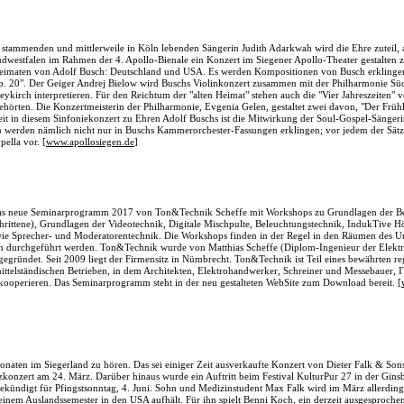
 stammenden und mittlerweile in Köln lebenden Sängerin Judith Adarkwah wird die Ehre zuteil,
üdwestfalen im Rahmen der 4. Apollo-Bienale ein Konzert im Siegener Apollo-Theater gestalten 
eimaten von Adolf Busch: Deutschland und USA. Es werden Kompositionen von Busch erklingen
op. 20". Der Geiger Andrej Bielow wird Buschs Violinkonzert zusammen mit der Philharmonie Sü
kirch interpretieren. Für den Reichtum der "alten Heimat" stehen auch die "Vier Jahreszeiten" v
hörten. Die Konzertmeisterin der Philharmonie, Evgenia Gelen, gestaltet zwei davon, "Der Früh
eit in diesem Sinfoniekonzert zu Ehren Adolf Buschs ist die Mitwirkung der Soul-Gospel-Sänger
n werden nämlich nicht nur in Buschs Kammerorchester-Fassungen erklingen; vor jedem der Sätze
pella vor. [
www.apollosiegen.de
]
 das neue Seminarprogramm 2017 von Ton&Technik Scheffe mit Workshops zu Grundlagen der Be
hrittene), Grundlagen der Videotechnik, Digitale Mischpulte, Beleuchtungstechnik, IndukTive H
ie Sprecher- und Moderatorentechnik. Die Workshops finden in der Regel in den Räumen des Un
n durchgeführt werden. Ton&Technik wurde von Matthias Scheffe (Diplom-Ingenieur der Elektr
gegründet. Seit 2009 liegt der Firmensitz in Nümbrecht. Ton&Technik ist Teil eines bewährten r
ttelständischen Betrieben, in dem Architekten, Elektrohandwerker, Schreiner und Messebauer, I
kooperieren. Das Seminarprogramm steht in der neu gestalteten WebSite zum Download bereit. [
 Monaten im Siegerland zu hören. Das sei einiger Zeit ausverkaufte Konzert von Dieter Falk & S
zkonzert am 24. März. Darüber hinaus wurde ein Auftritt beim Festival KulturPur 27 in der Gins
ekündigt für Pfingstsonntag, 4. Juni. Sohn und Medizinstudent Max Falk wird im März allerding
 einem Auslandssemester in den USA aufhält. Für ihn spielt Benni Koch, ein derzeit ausgesproch