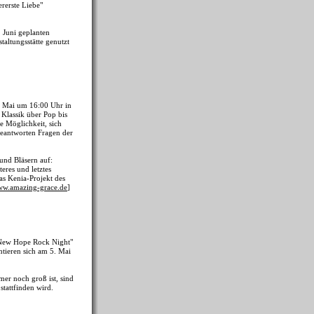
rerste Liebe"
 Juni geplanten
altungsstätte genutzt
. Mai um 16:00 Uhr in
 Klassik über Pop bis
e Möglichkeit, sich
beantworten Fragen der
und Bläsern auf:
eres und letztes
as Kenia-Projekt des
w.amazing-grace.de
]
 "New Hope Rock Night"
ntieren sich am 5. Mai
er noch groß ist, sind
stattfinden wird.