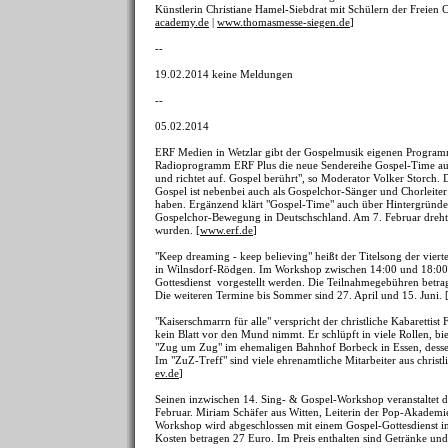
Künstlerin Christiane Hamel-Siebdrat mit Schülern der Freien Ch
academy.de
|
www.thomasmesse-siegen.de
]
--
19.02.2014 keine Meldungen
--
05.02.2014
ERF Medien in Wetzlar gibt der Gospelmusik eigenen Program
Radioprogramm ERF Plus die neue Sendereihe Gospel-Time ausges
und richtet auf. Gospel berührt", so Moderator Volker Storch
Gospel ist nebenbei auch als Gospelchor-Sänger und Chorleiter 
haben. Ergänzend klärt "Gospel-Time" auch über Hintergründe d
Gospelchor-Bewegung in Deutschschland. Am 7. Februar dreht s
wurden. [
www.erf.de
]
"Keep dreaming - keep believing" heißt der Titelsong der vi
in Wilnsdorf-Rödgen. Im Workshop zwischen 14:00 und 18:00
Gottesdienst vorgestellt werden. Die Teilnahmegebühren betrage
Die weiteren Termine bis Sommer sind 27. April und 15. Juni. 
"Kaiserschmarrn für alle" verspricht der christliche Kabaretti
kein Blatt vor den Mund nimmt. Er schlüpft in viele Rollen, b
"Zug um Zug" im ehemaligen Bahnhof Borbeck in Essen, desse
Im "ZuZ-Treff" sind viele ehrenamtliche Mitarbeiter aus christli
ev.de
]
Seinen inzwischen 14. Sing- & Gospel-Workshop veranstaltet 
Februar. Miriam Schäfer aus Witten, Leiterin der Pop-Akademie
Workshop wird abgeschlossen mit einem Gospel-Gottesdienst in
Kosten betragen 27 Euro. Im Preis enthalten sind Getränke und