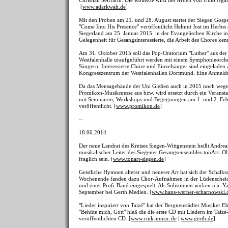
Christian Seiffarth. Die Kollekte wird der Arbeit von Utho Ng
[
www.adarkwah.de
]
Mit den Proben am 21. und 28. August startet der Siegen Gosp
"Come Into His Presence" veröffentlicht Helmut Jost im Herbst 
Siegerland am 25. Januar 2015 in der Evangelischen Kirche in 
Gelegenheit für Gesangsinteressierte, die Arbeit des Chores ken
Am 31. Oktober 2015 soll das Pop-Oratorium "Luther" aus der
Westfalenhalle uraufgeführt werden mit einem Symphonieorche
Sängern. Interessierte Chöre und Einzelsänger sind eingelad
Kongresszentrum der Westfalenhallen Dortmund. Eine Anmeldung
Da das Mensagebäude der Uni Gießen auch in 2015 noch wegen
Promikon-Musikmesse aus bzw. wird ersetzt durch ein Veransta
mit Seminaren, Workshops und Begegnungen am 1. und 2. Febr
veröffentlicht. [
www.promikon.de
]
--
18.06.2014
Der neue Landrat des Kreises Siegen-Wittgenstein heißt Andreas 
musikalischer Leiter des Siegener Gesangsensembles tonArt. Ob
fraglich sein. [
www.tonart-siegen.de
]
Geistliche Hymnen älterer und neuerer Art hat sich der Sch
Wochenende fanden dazu Chor-Aufnahmen in der Lüdenscheider
und einer Profi-Band eingespielt. Als Solistinnen wirken u.a.
September bei Gerth Medien. [
www.hans-werner-scharnowski.
"Lieder inspiriert von Taizé" hat der Bergneustädter Musiker E
"Behüte mich, Gott" hieß die die erste CD mit Liedern im Taizé-S
veröffentlichten CD. [
www.rink-music.de
|
www.gerth.de
]