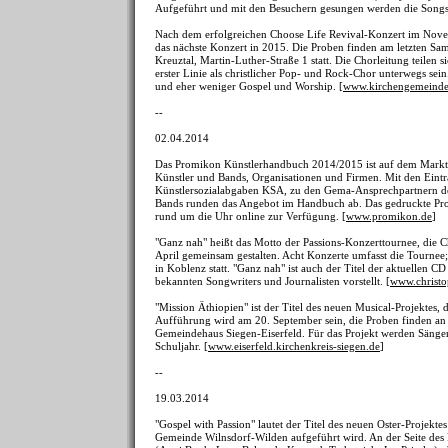
Aufgeführt und mit den Besuchern gesungen werden die Songs i
Nach dem erfolgreichen Choose Life Revival-Konzert im Novem
das nächste Konzert in 2015. Die Proben finden am letzten Sam
Kreuztal, Martin-Luther-Straße 1 statt. Die Chorleitung teilen
erster Linie als christlicher Pop- und Rock-Chor unterwegs se
und eher weniger Gospel und Worship. [
www.kirchengemeinde-
--
02.04.2014
Das Promikon Künstlerhandbuch 2014/2015 ist auf dem Markt un
Künstler und Bands, Organisationen und Firmen. Mit den Eintr
Künstlersozialabgaben KSA, zu den Gema-Ansprechpartnern de
Bands runden das Angebot im Handbuch ab. Das gedruckte Prom
rund um die Uhr online zur Verfügung. [
www.promikon.de
]
"Ganz nah" heißt das Motto der Passions-Konzerttournee, di
April gemeinsam gestalten. Acht Konzerte umfasst die Tournee;
in Koblenz statt. "Ganz nah" ist auch der Titel der aktuellen 
bekannten Songwriters und Journalisten vorstellt. [
www.christo
"Mission Äthiopien" ist der Titel des neuen Musical-Projektes,
Aufführung wird am 20. September sein, die Proben finden an 
Gemeindehaus Siegen-Eiserfeld. Für das Projekt werden Sänger
Schuljahr. [
www.eiserfeld.kirchenkreis-siegen.de
]
--
19.03.2014
"Gospel with Passion" lautet der Titel des neuen Oster-Projekt
Gemeinde Wilnsdorf-Wilden aufgeführt wird. An der Seite des 