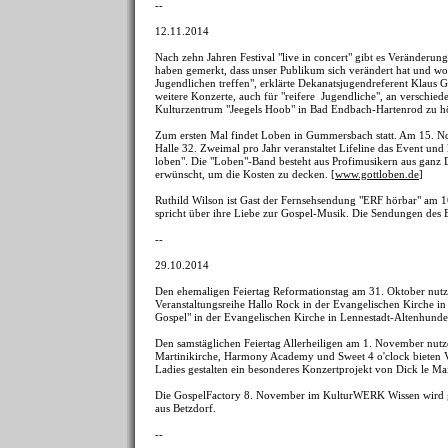
--
12.11.2014
Nach zehn Jahren Festival "live in concert" gibt es Veränder
haben gemerkt, dass unser Publikum sich verändert hat und 
Jugendlichen treffen", erklärte Dekanatsjugendreferent Klaus G
weitere Konzerte, auch für "reifere Jugendliche", an versch
Kulturzentrum "Jeegels Hoob" in Bad Endbach-Hartenrod zu hö
Zum ersten Mal findet Loben in Gummersbach statt. Am 15. Nov
Halle 32. Zweimal pro Jahr veranstaltet Lifeline das Event und
loben". Die "Loben"-Band besteht aus Profimusikern aus ganz De
erwünscht, um die Kosten zu decken. [
www.gottloben.de
]
Ruthild Wilson ist Gast der Fernsehsendung "ERF hörbar" am 1
spricht über ihre Liebe zur Gospel-Musik. Die Sendungen des 
--
29.10.2014
Den ehemaligen Feiertag Reformationstag am 31. Oktober nutz
Veranstaltungsreihe Hallo Rock in der Evangelischen Kirche
Gospel" in der Evangelischen Kirche in Lennestadt-Altenhunde
Den samstäglichen Feiertag Allerheiligen am 1. November nut
Martinikirche, Harmony Academy und Sweet 4 o'clock bieten 
Ladies gestalten ein besonderes Konzertprojekt von Dick le Ma
Die GospelFactory 8. November im KulturWERK Wissen wird ge
aus Betzdorf.
--