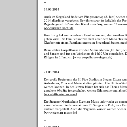
--
04.06.2014
Auch im Siegerland findet am Pfingstsonntag (8. Juni) wieder d
2014 allerdings vergebens. Erwähnenswert ist lediglich das P
Regenbogen-Kids" und den Kleinkunst-Programmen "Neoscore mi
www.kirchen-nacht.de
]
Kurzfristig bekannt wurde ein Familienkonzert, das Jonathan 
geben wird. Das Familienkonzert steht unter dem Motto "Kleine
Oktober mit einem Familienkonzert im Siegerland Station mach
Beim letzten GospelHouse vor den Sommerferien (15. Juni) wir
und Sänger sind für den Workshop ab 14:00 Uhr eingeladen. 
Rödgen ist öffentlich. [
www.gospelhouse-siegen.de
]
--
21.05.2014
Der große Regieraum der Hi Five-Studios in Siegen-Eisern wur
Aufnahme-, Mix- und Masterstudio optimiert. Die Hi Five-Studi
werden können. In den letzten Jahren hat sich das Thema Maste
gestaltete WebSite freigeschaltet, weitere Bildmotive und aktue
[
www.hifivestudios.com
]
Die Siegener Musikschule Eigenart-Music lädt wieder zu eine
verschiedenen Band-Formationen 20 Songs von Pink, Sara Barei
anderen vorgestellt. Auch die "Eigenart-Voices" werden wieder
[
www.eigenart-music.de
]
--