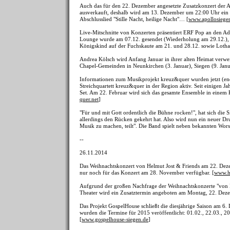
Auch das für den 22. Dezember angesetzte Zusatzkonzert der A
ausverkauft, deshalb wird am 13. Dezember um 22:00 Uhr ein 
Abschlusslied "Stille Nacht, heilige Nacht"… [
www.apollosiege
Live-Mitschnitte von Konzerten präsentiert ERF Pop an den A
Lounge wurde am 07.12. gesendet (Wiederholung am 29.12.), 
Königskind auf der Fuchskaute am 21. und 28.12. sowie Loth
Andrea Kölsch wird Anfang Januar in ihrer alten Heimat verwe
Chapel-Gemeinden in Neunkirchen (3. Januar), Siegen (9. Janua
Informationen zum Musikprojekt kreuz&quer wurden jetzt (endli
Streichquartett kreuz&quer in der Region aktiv. Seit einigen 
Set. Am 22. Februar wird sich das gesamte Ensemble in einem K
quer.net
]
"Für und mit Gott ordentlich die Bühne rocken!", hat sich die
allerdings den Rücken gekehrt hat. Also wird nun ein neuer Dr
Musik zu machen, teilt". Die Band spielt neben bekannten Wor
--
26.11.2014
Das Weihnachtskonzert von Helmut Jost & Friends am 22. Dezem
nur noch für das Konzert am 28. November verfügbar. [
www.h
Aufgrund der großen Nachfrage der Weihnachtskonzerte "von R
Theater wird ein Zusatztermin angeboten am Montag, 22. Dez
Das Projekt GospelHouse schließt die diesjährige Saison am 6. 
wurden die Termine für 2015 veröffentlicht: 01.02., 22.03., 2
[
www.gospelhouse-siegen.de
]