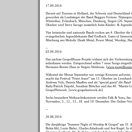
17.09.2014
Derzeit auf Tournee in Holland, der Schweiz und Deutschland i
geworden als Leadsänger der Band Beggars Fortune. Nijmegen,
Winterthur, Erlinsbach, München, Duisburg, Siegen (26. Septe
Oktober wird Steve Savage zusätzlich beim Kinder- & Jugendta
Vier heimische und nationale Bands rocken am 4. Oktober die 
evangelischen Jugenddekanats Bad Endbach. Gates of Immortali
Mischung aus Melodic Death Metal, Power Metal, Worship, Har
--
03.09.2014
Das nächste GospelHouse-Projekt widmet sich der Vorbereitung
teilnehmen werden. Entsprechend sollen 7 neue Songs eingeübt
Hermann-Reuter-Haus in Siegen-Weidenau. [
www.gospelhouse-
Während der Monat September nur wenige Konzerte aufweist, 
macht das Festival "Feiert Jesus!" am 11. Oktober im Leonhard
Andreas Volz, Dennis Maaßen und als "special guest" die Band
Baily/Patrick Depuhl, Jonathan Böttcher und das 40. "Martin-L
GospelNetwork. [www.gospelnetwork.de]
Sechs besondere Weihnachtskonzerte werden Falk & Sons, Jan V
November, 5., 12., 13., 18. und 19. Dezember. Der Online-Vo
--
20.08.2014
Die diesjährige "Summer Night of Worship & Gospel" am 31. Au
Britta Ahl, Luzie Bieler, Charles Adarkwah und Jost Kegel. In