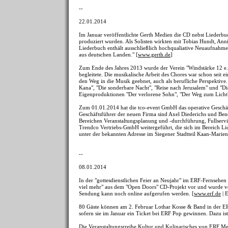
--
22.01.2014
Im Januar veröffentlichte Gerth Medien die CD nebst Liederbu
produziert wurden. Als Solisten wirkten mit Tobias Hundt, Ann
Liederbuch enthält ausschließlich hochqualiative Neuaufnahme
aus deutschen Landen." [
www.gerth.de
]
Zum Ende des Jahres 2013 wurde der Verein "Windstärke 12 e.V
begleitete. Die musikalische Arbeit des Chores war schon seit
den Weg in die Musik geebnet, auch als berufliche Perspektive
Kana", "Die sonderbare Nacht", "Reise nach Jerusalem" und "D
Eigenproduktionen "Der verlorene Sohn", "Der Weg zum Licht"
Zum 01.01.2014 hat die tco-event GmbH das operative Geschä
Geschäftsführer der neuen Firma sind Axel Diederichs und Be
Bereichen Veranstaltungsplanung und -durchführung, Fullservi
Trendco Vertriebs-GmbH weitergeführt, die sich im Bereich Li
unter der bekannten Adresse im Siegener Stadtteil Kaan-Marien
--
08.01.2014
In der "gottesdienstlichen Feier an Neujahr" im ERF-Fernsehen
viel mehr" aus dem "Open Doors" CD-Projekt vor und wurde v
Sendung kann noch online aufgerufen werden. [
www.erf.de
| 
80 Gäste können am 2. Februar Lothar Kosse & Band in der E
sofern sie im Januar ein Ticket bei ERF Pop gewinnen. Dazu ist
Die Veranstaltungsrreihe Kultur und Kulinarisches von ERF Me