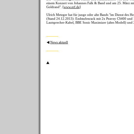
einem Konzert von Johannes Falk & Band und am 25. März mi
Goldrand". [
www.erf.de
]
Ulrich Metzger hat für junge oder alte Bands "im Dienst des 
(Stand 24.12.2013): Endstufenrack mit 2x Peavey CS400 und 
Lautsprecher-Kabel, BBE Sonic Maximizer (altes Modell) und
News aktuell