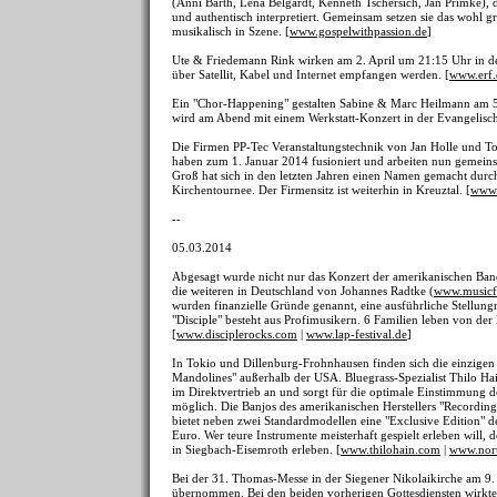
(Anni Barth, Lena Belgardt, Kenneth Tschersich, Jan Primke), 
und authentisch interpretiert. Gemeinsam setzen sie das wohl g
musikalisch in Szene. [
www.gospelwithpassion.de
]
Ute & Friedemann Rink wirken am 2. April um 21:15 Uhr in d
über Satellit, Kabel und Internet empfangen werden. [
www.erf.
Ein "Chor-Happening" gestalten Sabine & Marc Heilmann am 
wird am Abend mit einem Werkstatt-Konzert in der Evangelisch
Die Firmen PP-Tec Veranstaltungstechnik von Jan Holle und T
haben zum 1. Januar 2014 fusioniert und arbeiten nun geme
Groß hat sich in den letzten Jahren einen Namen gemacht dur
Kirchentournee. Der Firmensitz ist weiterhin in Kreuztal. [
www.
--
05.03.2014
Abgesagt wurde nicht nur das Konzert der amerikanischen Ban
die weiteren in Deutschland von Johannes Radtke (
www.musicf
wurden finanzielle Gründe genannt, eine ausführliche Stellung
"Disciple" besteht aus Profimusikern. 6 Familien leben von der B
[
www.disciplerocks.com
|
www.lap-festival.de
]
In Tokio und Dillenburg-Frohnhausen finden sich die einzigen
Mandolines" außerhalb der USA. Bluegrass-Spezialist Thilo Hai
im Direktvertrieb an und sorgt für die optimale Einstimmung d
möglich. Die Banjos des amerikanischen Herstellers "Recordin
bietet neben zwei Standardmodellen eine "Exclusive Edition"
Euro. Wer teure Instrumente meisterhaft gespielt erleben wil
in Siegbach-Eisemroth erleben. [
www.thilohain.com
|
www.nort
Bei der 31. Thomas-Messe in der Siegener Nikolaikirche am 9
übernommen. Bei den beiden vorherigen Gottesdiensten wirkt