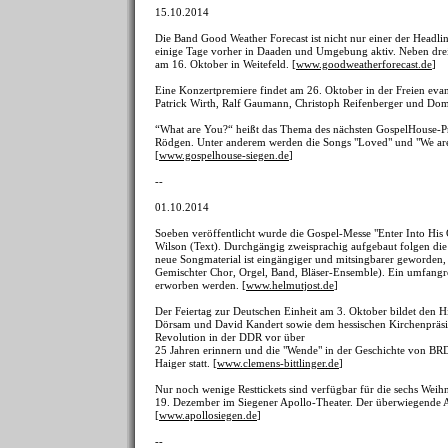
15.10.2014
Die Band Good Weather Forecast ist nicht nur einer der Headli
einige Tage vorher in Daaden und Umgebung aktiv. Neben drei
am 16. Oktober in Weitefeld. [
www.goodweatherforecast.de
]
Eine Konzertpremiere findet am 26. Oktober in der Freien evang
Patrick Wirth, Ralf Gaumann, Christoph Reifenberger und Dom
“What are You?“ heißt das Thema des nächsten GospelHouse-P
Rödgen. Unter anderem werden die Songs "Loved" und "We are 
[
www.gospelhouse-siegen.de
]
--
01.10.2014
Soeben veröffentlicht wurde die Gospel-Messe "Enter Into His
Wilson (Text). Durchgängig zweisprachig aufgebaut folgen die
neue Songmaterial ist eingängiger und mitsingbarer geworden,
Gemischter Chor, Orgel, Band, Bläser-Ensemble). Ein umfangr
erworben werden. [
www.helmutjost.de
]
Der Feiertag zur Deutschen Einheit am 3. Oktober bildet den H
Dörsam und David Kandert sowie dem hessischen Kirchenpräside
Revolution in der DDR vor über
25 Jahren erinnern und die "Wende" in der Geschichte von BR
Haiger statt. [
www.clemens-bittlinger.de
]
Nur noch wenige Resttickets sind verfügbar für die sechs We
19. Dezember im Siegener Apollo-Theater. Der überwiegende An
[
www.apollosiegen.de
]
--