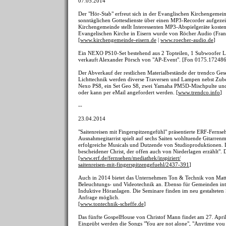
07.05.2014
Der "Hör-Stab" erfreut sich in der Evanglischen Kirchengemei
sonntäglichen Gottesdienste über einen MP3-Recorder aufgezei
Kirchengemeinde stellt Interessenten MP3-Abspielgeräte kosten
Evangelischen Kirche in Eisern wurde von Röcher Audio (Frank
[
www.kirchengemeinde-eisern.de
|
www.roecher-audio.de
]
Ein NEXO PS10-Set bestehend aus 2 Topteilen, 1 Subwoofer LS
verkauft Alexander Pörsch von "AP-Event". [Fon 0175.1724869
Der Abverkauf der restlichen Materialbestände der trendco Ges
Lichttechnik werden diverse Traversen und Lampen nebst Zubeh
Nexo PS8, ein Set Geo S8, zwei Yamaha PM5D-Mischpulte und v
oder kann per eMail angefordert werden. [
www.trendco.info
]
--
23.04.2014
"Saitenreisen mit Fingerspitzengefühl" präsentierte ERF-Ferns
Ausnahmegitarrist spielt auf sechs Saiten wohltuende Gitarrenm
erfolgreiche Musicals und Dutzende von Studioproduktionen. D
bescheidener Christ, der offen auch von Niederlagen erzählt".
[
www.erf.de/fernsehen/mediathek/inspiriert/
saitenreisen-mit-fingerspitzengefuehl/2437-391
]
Auch in 2014 bietet das Unternehmen Ton & Technik von Matt
Beleuchtungs- und Videotechnik an. Ebenso für Gemeinden in
Induktive Höranlagen. Die Seminare finden im neu gestalteten
Anfrage möglich.
[
www.tontechnik-scheffe.de
]
Das fünfte GospelHouse von Christof Mann findet am 27. Apri
Eingeübt werden die Songs "You are not alone", "Anytime you ne